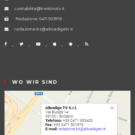
contabilita@trentinotv.it
Redazione 0471 501976
redazione.bz@altoadigetv.it
WO WIR SIND