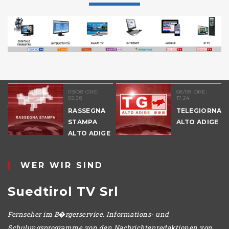
51
09/08 ORE:
08/08 ORE:
05.28
17.24
NALE
RASSEGNA
TELEGIORNAL
E
STAMPA
ALTO ADIGE
ALTO ADIGE
IO
WER WIR SIND
Suedtirol TV Srl
Fernseher im B�rgerservice. Informations- und
Schulungsprogramme von den Nachrichtenredaktionen von