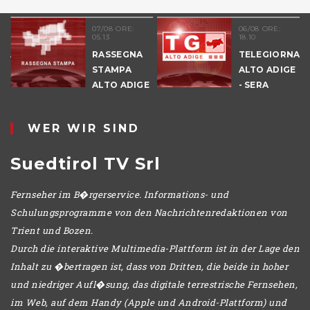
07/08 ORE:
06/08 ORE:
05.13
18.10
NALE
RASSEGNA
TELEGIORNAL
E
STAMPA
ALTO ADIGE
ALTO ADIGE
- SERA
IO
WER WIR SIND
Suedtirol TV Srl
Fernseher im B�rgerservice. Informations- und
Schulungsprogramme von den Nachrichtenredaktionen von
Trient und Bozen.
Durch die interaktive Multimedia-Plattform ist in der Lage den
Inhalt zu �bertragen ist, dass von Dritten, die beide in hoher
und niedriger Aufl�sung, das digitale terrestrische Fernsehen,
im Web, auf dem Handy (Apple und Android-Plattform) und