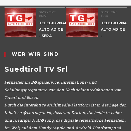
06/08 ORE:
06/08 ORE:
18.10
11.46
TELEGIORNALE
TELEGIORNAL
ALTO ADIGE
ALTO ADIGE
E
- SERA
-
POMERIGGIO
WER WIR SIND
Suedtirol TV Srl
Fernseher im B�rgerservice. Informations- und
Schulungsprogramme von den Nachrichtenredaktionen von
Trient und Bozen.
Durch die interaktive Multimedia-Plattform ist in der Lage den
Inhalt zu �bertragen ist, dass von Dritten, die beide in hoher
und niedriger Aufl�sung, das digitale terrestrische Fernsehen,
im Web, auf dem Handy (Apple und Android-Plattform) und