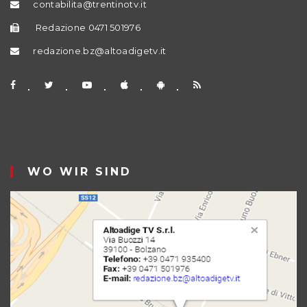
contabilita@trentinotv.it
Redazione 0471 501976
redazione.bz@altoadigetv.it
WO WIR SIND