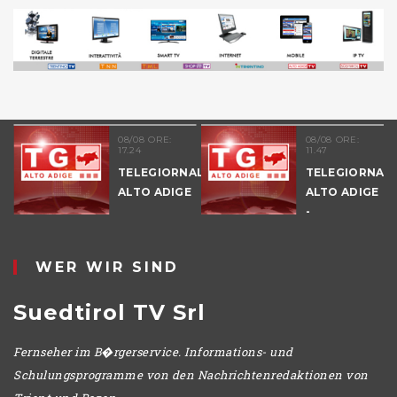
08/08 ORE:
08/08 ORE:
17.24
11.47
TELEGIORNALE
TELEGIORNAL
ALTO ADIGE
ALTO ADIGE
E
-
POMERIGGIO
WER WIR SIND
Suedtirol TV Srl
Fernseher im B�rgerservice. Informations- und
Schulungsprogramme von den Nachrichtenredaktionen von