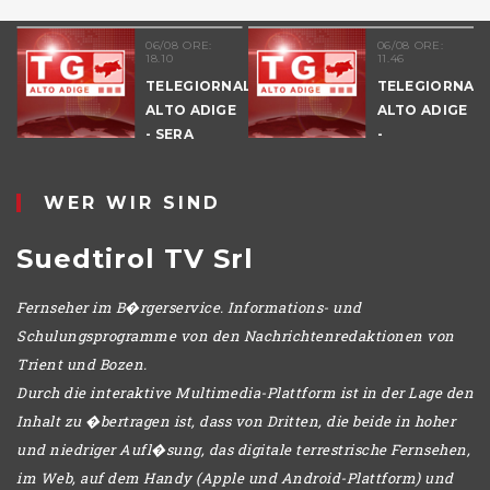
06/08 ORE:
06/08 ORE:
18.10
11.46
TELEGIORNALE
TELEGIORNAL
ALTO ADIGE
ALTO ADIGE
E
- SERA
-
POMERIGGIO
WER WIR SIND
Suedtirol TV Srl
Fernseher im B�rgerservice. Informations- und
Schulungsprogramme von den Nachrichtenredaktionen von
Trient und Bozen.
Durch die interaktive Multimedia-Plattform ist in der Lage den
Inhalt zu �bertragen ist, dass von Dritten, die beide in hoher
und niedriger Aufl�sung, das digitale terrestrische Fernsehen,
im Web, auf dem Handy (Apple und Android-Plattform) und