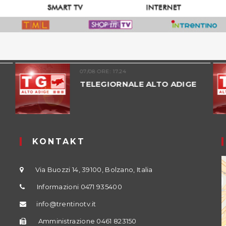
07/08 ORE: 17.24
TELEGIORNALE ALTO ADIGE
KONTAKT
Via Buozzi 14, 39100, Bolzano, Italia
Informazioni 0471 935400
info@trentinotv.it
Amministrazione 0461 823150