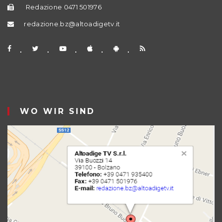
Redazione 0471 501976
redazione.bz@altoadigetv.it
WO WIR SIND