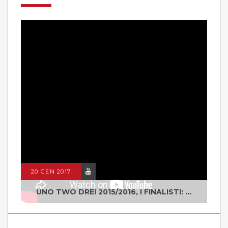
20 GEN 2017
UNO TWO DREI 2015/2016, I FINALISTI: CLASSE IV ALS ISTITUTO "DEGASPERI" BORGO VALSUGANA