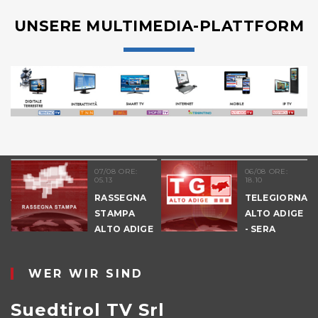
UNSERE MULTIMEDIA-PLATTFORM
07/08 ORE:
06/08 ORE:
05.13
18.10
NALE
RASSEGNA
TELEGIORNAL
E
STAMPA
ALTO ADIGE
ALTO ADIGE
- SERA
IO
WER WIR SIND
Suedtirol TV Srl