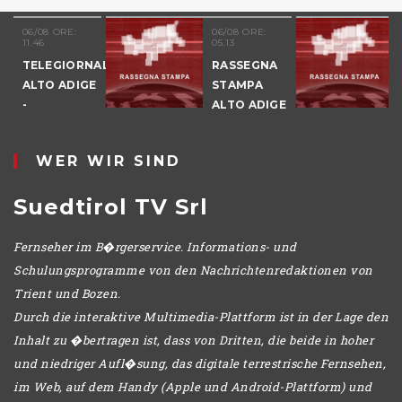
06/08 ORE:
05/08 ORE:
05.13
19.06
NALE
RASSEGNA
I SENTIERI
GE
STAMPA
DELL'ARTE
ALTO ADIGE
2026 - PT.5
GIO
DENNO
WER WIR SIND
Suedtirol TV Srl
Fernseher im B�rgerservice. Informations- und
Schulungsprogramme von den Nachrichtenredaktionen von
Trient und Bozen.
Durch die interaktive Multimedia-Plattform ist in der Lage den
Inhalt zu �bertragen ist, dass von Dritten, die beide in hoher
und niedriger Aufl�sung, das digitale terrestrische Fernsehen,
im Web, auf dem Handy (Apple und Android-Plattform) und