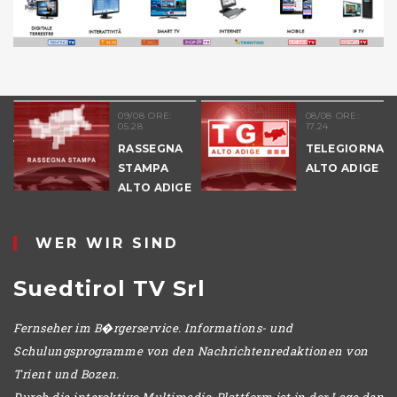
51
09/08 ORE:
08/08 ORE:
05.28
17.24
NALE
RASSEGNA
TELEGIORNAL
E
STAMPA
ALTO ADIGE
ALTO ADIGE
IO
WER WIR SIND
Suedtirol TV Srl
Fernseher im B�rgerservice. Informations- und
Schulungsprogramme von den Nachrichtenredaktionen von
Trient und Bozen.
Durch die interaktive Multimedia-Plattform ist in der Lage den