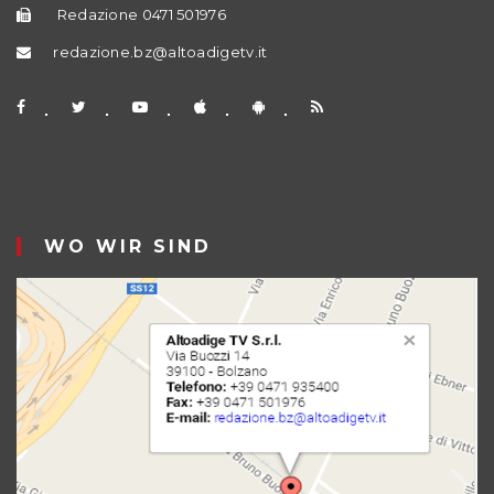
Redazione 0471 501976
redazione.bz@altoadigetv.it
WO WIR SIND