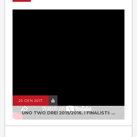
20 GEN 2017
UNO TWO DREI 2015/2016, I FINALISTI: CLASSE IV ALS ISTITUTO "DEGASPERI" BORGO VALSUGANA