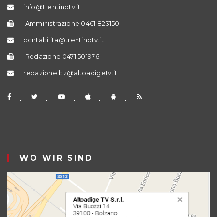
info@trentinotv.it
Amministrazione 0461 823150
contabilita@trentinotv.it
Redazione 0471 501976
redazione.bz@altoadigetv.it
WO WIR SIND