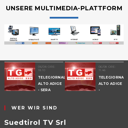
UNSERE MULTIMEDIA-PLATTFORM
06/08 ORE:
06/08 ORE:
18.10
11.46
TELEGIORNALE
TELEGIORNAL
ALTO ADIGE
ALTO ADIGE
E
- SERA
-
POMERIGGIO
WER WIR SIND
Suedtirol TV Srl