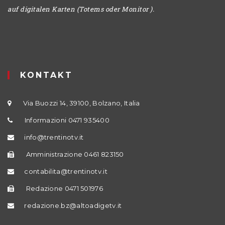
auf digitalen Karten (Totems oder Monitor ).
KONTAKT
Via Buozzi 14, 39100, Bolzano, Italia
Informazioni 0471 935400
info@trentinotv.it
Amministrazione 0461 823150
contabilita@trentinotv.it
Redazione 0471 501976
redazione.bz@altoadigetv.it