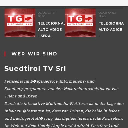
06/08 ORE:
06/08 ORE:
18.10
11.46
TELEGIORNALE
TELEGIORNAL
ALTO ADIGE
ALTO ADIGE
E
- SERA
-
POMERIGGIO
WER WIR SIND
Suedtirol TV Srl
Fernseher im B�rgerservice. Informations- und
Schulungsprogramme von den Nachrichtenredaktionen von
Trient und Bozen.
Durch die interaktive Multimedia-Plattform ist in der Lage den
Inhalt zu �bertragen ist, dass von Dritten, die beide in hoher
und niedriger Aufl�sung, das digitale terrestrische Fernsehen,
im Web, auf dem Handy (Apple und Android-Plattform) und