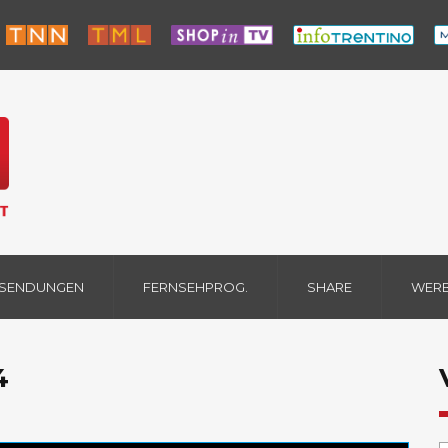
 SENDUNGEN
FERNSEHPROG.
SHARE
WER
4