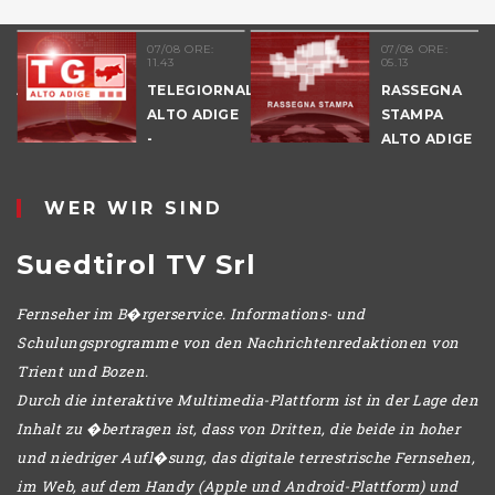
07/08 ORE:
07/08 ORE:
11.43
05.13
NALE
TELEGIORNALE
RASSEGNA
E
ALTO ADIGE
STAMPA
-
ALTO ADIGE
POMERIGGIO
WER WIR SIND
Suedtirol TV Srl
Fernseher im B�rgerservice. Informations- und
Schulungsprogramme von den Nachrichtenredaktionen von
Trient und Bozen.
Durch die interaktive Multimedia-Plattform ist in der Lage den
Inhalt zu �bertragen ist, dass von Dritten, die beide in hoher
und niedriger Aufl�sung, das digitale terrestrische Fernsehen,
im Web, auf dem Handy (Apple und Android-Plattform) und