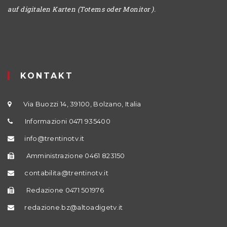
auf digitalen Karten (Totems oder Monitor ).
KONTAKT
Via Buozzi 14, 39100, Bolzano, Italia
Informazioni 0471 935400
info@trentinotv.it
Amministrazione 0461 823150
contabilita@trentinotv.it
Redazione 0471 501976
redazione.bz@altoadigetv.it