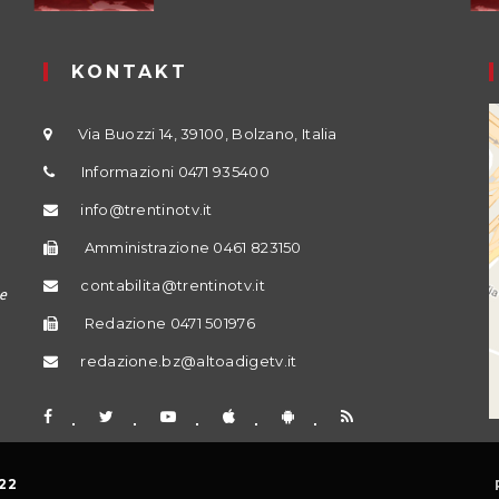
KONTAKT
Via Buozzi 14, 39100, Bolzano, Italia
Informazioni 0471 935400
info@trentinotv.it
Amministrazione 0461 823150
contabilita@trentinotv.it
e
Redazione 0471 501976
redazione.bz@altoadigetv.it
22