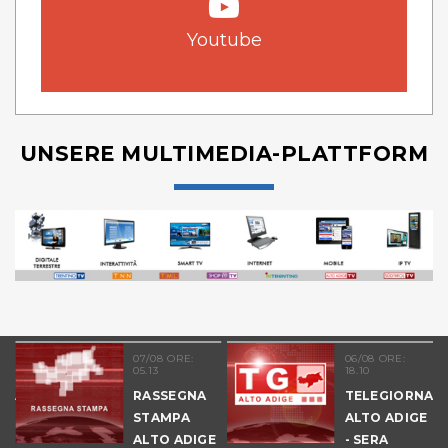
Youtube
UNSERE MULTIMEDIA-PLATTFORM
07/08 ORE:
06/08 ORE:
05.13
18.10
NALE
RASSEGNA
TELEGIORNAL
E
STAMPA
ALTO ADIGE
ALTO ADIGE
- SERA