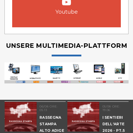
Youtube
UNSERE MULTIMEDIA-PLATTFORM
06/08 ORE:
05/08 ORE:
05.13
19.06
NALE
RASSEGNA
I SENTIERI
E
STAMPA
DELL'ARTE
ALTO ADIGE
2026 - PT.5