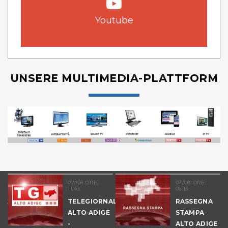
Youtube
UNSERE MULTIMEDIA-PLATTFORM
07/08 ORE:
07/08 ORE:
11.43
05.13
NALE
TELEGIORNALE
RASSEGNA
E
ALTO ADIGE
STAMPA
-
ALTO ADIGE