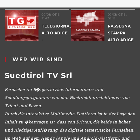
07/08 ORE:
07/08 ORE:
11.43
05.13
NALE
TELEGIORNALE
RASSEGNA
E
ALTO ADIGE
STAMPA
-
ALTO ADIGE
POMERIGGIO
WER WIR SIND
Suedtirol TV Srl
Fernseher im B�rgerservice. Informations- und
Schulungsprogramme von den Nachrichtenredaktionen von
Trient und Bozen.
Durch die interaktive Multimedia-Plattform ist in der Lage den
Inhalt zu �bertragen ist, dass von Dritten, die beide in hoher
und niedriger Aufl�sung, das digitale terrestrische Fernsehen,
im Web, auf dem Handy (Apple und Android-Plattform) und