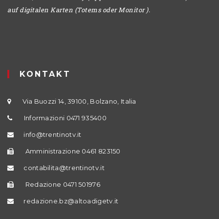
auf digitalen Karten (Totems oder Monitor ).
KONTAKT
Via Buozzi 14, 39100, Bolzano, Italia
Informazioni 0471 935400
info@trentinotv.it
Amministrazione 0461 823150
contabilita@trentinotv.it
Redazione 0471 501976
redazione.bz@altoadigetv.it