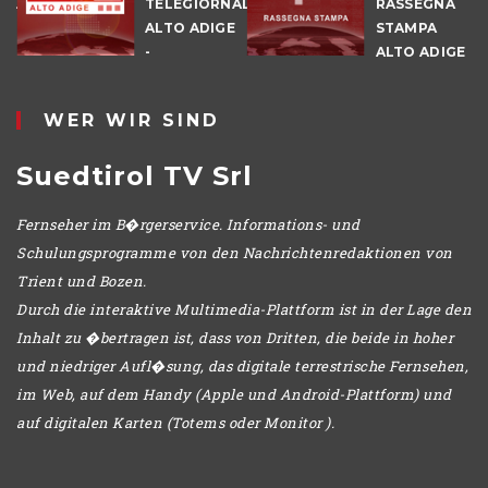
NALE
TELEGIORNALE
RASSEGNA
E
ALTO ADIGE
STAMPA
-
ALTO ADIGE
POMERIGGIO
WER WIR SIND
Suedtirol TV Srl
Fernseher im B�rgerservice. Informations- und
Schulungsprogramme von den Nachrichtenredaktionen von
Trient und Bozen.
Durch die interaktive Multimedia-Plattform ist in der Lage den
Inhalt zu �bertragen ist, dass von Dritten, die beide in hoher
und niedriger Aufl�sung, das digitale terrestrische Fernsehen,
im Web, auf dem Handy (Apple und Android-Plattform) und
auf digitalen Karten (Totems oder Monitor ).