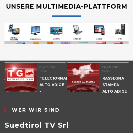
UNSERE MULTIMEDIA-PLATTFORM
06/08 ORE:
06/08 ORE:
11.46
05.13
NALE
TELEGIORNALE
RASSEGNA
E
ALTO ADIGE
STAMPA
-
ALTO ADIGE
POMERIGGIO
WER WIR SIND
Suedtirol TV Srl