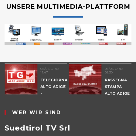
UNSERE MULTIMEDIA-PLATTFORM
08/08 ORE:
08/08 ORE:
11.47
05.30
NALE
TELEGIORNALE
RASSEGNA
E
ALTO ADIGE
STAMPA
-
ALTO ADIGE
POMERIGGIO
WER WIR SIND
Suedtirol TV Srl