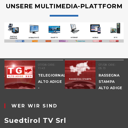
UNSERE MULTIMEDIA-PLATTFORM
07/08 ORE:
07/08 ORE:
11.43
05.13
NALE
TELEGIORNALE
RASSEGNA
E
ALTO ADIGE
STAMPA
-
ALTO ADIGE
POMERIGGIO
WER WIR SIND
Suedtirol TV Srl