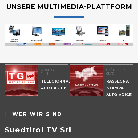
UNSERE MULTIMEDIA-PLATTFORM
07/08 ORE:
07/08 ORE:
11.43
05.13
NALE
TELEGIORNALE
RASSEGNA
E
ALTO ADIGE
STAMPA
-
ALTO ADIGE
POMERIGGIO
WER WIR SIND
Suedtirol TV Srl