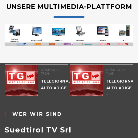
UNSERE MULTIMEDIA-PLATTFORM
07/08 ORE:
07/08 ORE:
17.24
11.43
TELEGIORNALE
TELEGIORNAL
ALTO ADIGE
ALTO ADIGE
E
-
POMERIGGIO
WER WIR SIND
Suedtirol TV Srl