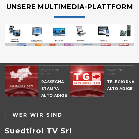
UNSERE MULTIMEDIA-PLATTFORM
51
09/08 ORE:
08/08 ORE:
05.28
17.24
NALE
RASSEGNA
TELEGIORNAL
E
STAMPA
ALTO ADIGE
ALTO ADIGE
IO
WER WIR SIND
Suedtirol TV Srl