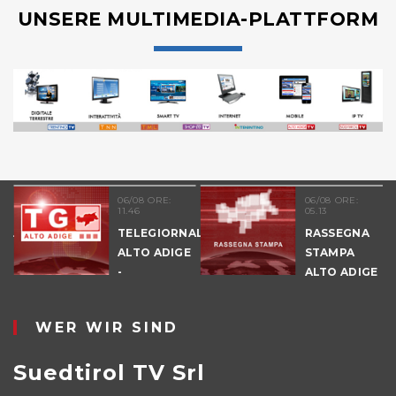
UNSERE MULTIMEDIA-PLATTFORM
06/08 ORE:
06/08 ORE:
11.46
05.13
NALE
TELEGIORNALE
RASSEGNA
E
ALTO ADIGE
STAMPA
-
ALTO ADIGE
POMERIGGIO
WER WIR SIND
Suedtirol TV Srl