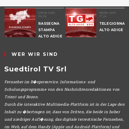
51
09/08 ORE:
08/08 ORE:
05.28
17.24
NALE
RASSEGNA
TELEGIORNAL
E
STAMPA
ALTO ADIGE
ALTO ADIGE
IO
WER WIR SIND
Suedtirol TV Srl
Fernseher im B�rgerservice. Informations- und
Schulungsprogramme von den Nachrichtenredaktionen von
Trient und Bozen.
Durch die interaktive Multimedia-Plattform ist in der Lage den
Inhalt zu �bertragen ist, dass von Dritten, die beide in hoher
und niedriger Aufl�sung, das digitale terrestrische Fernsehen,
im Web, auf dem Handy (Apple und Android-Plattform) und