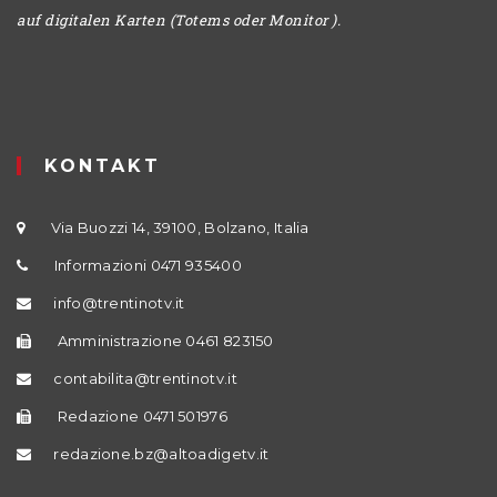
auf digitalen Karten (Totems oder Monitor ).
KONTAKT
Via Buozzi 14, 39100, Bolzano, Italia
Informazioni 0471 935400
info@trentinotv.it
Amministrazione 0461 823150
contabilita@trentinotv.it
Redazione 0471 501976
redazione.bz@altoadigetv.it