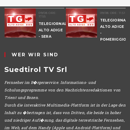
09/08 ORE:
09/08 ORE: 11.51
17.55
TELEGIORNAL
TELEGIORNALE
ALTO ADIGE
ALTO ADIGE
-
E
- SERA
POMERIGGIO
WER WIR SIND
Suedtirol TV Srl
Fernseher im B�rgerservice. Informations- und
Schulungsprogramme von den Nachrichtenredaktionen von
Trient und Bozen.
Durch die interaktive Multimedia-Plattform ist in der Lage den
Inhalt zu �bertragen ist, dass von Dritten, die beide in hoher
und niedriger Aufl�sung, das digitale terrestrische Fernsehen,
im Web, auf dem Handy (Apple und Android-Plattform) und