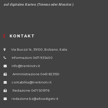
auf digitalen Karten (Totems oder Monitor ).
KONTAKT
Via Buozzi 14, 39100, Bolzano, Italia
Informazioni 0471 935400
info@trentinotv.it
Amministrazione 0461 823150
contabilita@trentinotv.it
Redazione 0471 501976
redazione.bz@altoadigetv.it