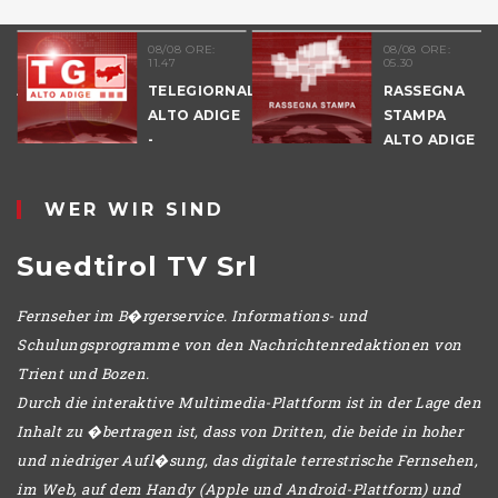
08/08 ORE:
08/08 ORE:
11.47
05.30
NALE
TELEGIORNALE
RASSEGNA
E
ALTO ADIGE
STAMPA
-
ALTO ADIGE
POMERIGGIO
WER WIR SIND
Suedtirol TV Srl
Fernseher im B�rgerservice. Informations- und
Schulungsprogramme von den Nachrichtenredaktionen von
Trient und Bozen.
Durch die interaktive Multimedia-Plattform ist in der Lage den
Inhalt zu �bertragen ist, dass von Dritten, die beide in hoher
und niedriger Aufl�sung, das digitale terrestrische Fernsehen,
im Web, auf dem Handy (Apple und Android-Plattform) und