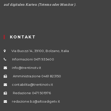
auf digitalen Karten (Totems oder Monitor ).
KONTAKT
Via Buozzi 14, 39100, Bolzano, Italia
Informazioni 0471 935400
info@trentinotv.it
Amministrazione 0461 823150
contabilita@trentinotv.it
Redazione 0471 501976
redazione.bz@altoadigetv.it