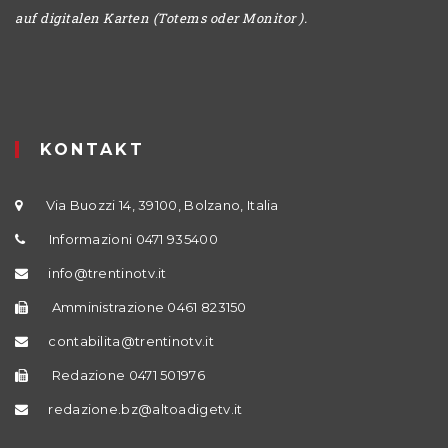
auf digitalen Karten (Totems oder Monitor ).
KONTAKT
Via Buozzi 14, 39100, Bolzano, Italia
Informazioni 0471 935400
info@trentinotv.it
Amministrazione 0461 823150
contabilita@trentinotv.it
Redazione 0471 501976
redazione.bz@altoadigetv.it