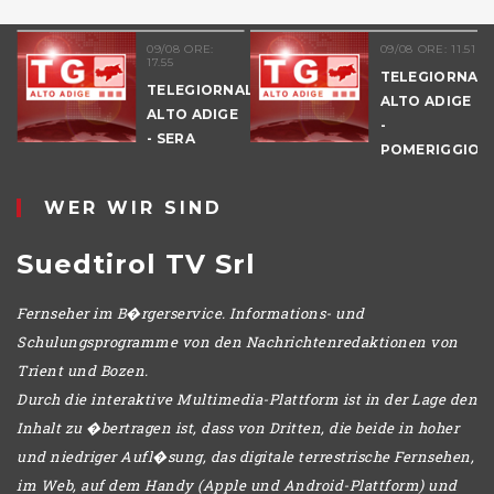
09/08 ORE:
09/08 ORE: 11.51
17.55
TELEGIORNAL
TELEGIORNALE
ALTO ADIGE
ALTO ADIGE
-
E
- SERA
POMERIGGIO
WER WIR SIND
Suedtirol TV Srl
Fernseher im B�rgerservice. Informations- und
Schulungsprogramme von den Nachrichtenredaktionen von
Trient und Bozen.
Durch die interaktive Multimedia-Plattform ist in der Lage den
Inhalt zu �bertragen ist, dass von Dritten, die beide in hoher
und niedriger Aufl�sung, das digitale terrestrische Fernsehen,
im Web, auf dem Handy (Apple und Android-Plattform) und