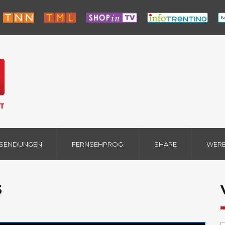
 SENDUNGEN
FERNSEHPROG.
SHARE
WER
5