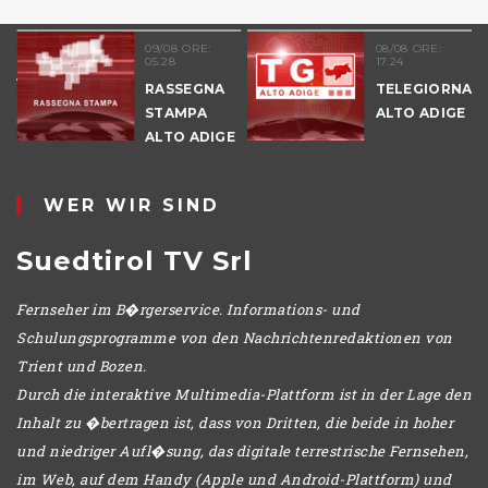
51
09/08 ORE:
08/08 ORE:
05.28
17.24
NALE
RASSEGNA
TELEGIORNAL
E
STAMPA
ALTO ADIGE
ALTO ADIGE
IO
WER WIR SIND
Suedtirol TV Srl
Fernseher im B�rgerservice. Informations- und
Schulungsprogramme von den Nachrichtenredaktionen von
Trient und Bozen.
Durch die interaktive Multimedia-Plattform ist in der Lage den
Inhalt zu �bertragen ist, dass von Dritten, die beide in hoher
und niedriger Aufl�sung, das digitale terrestrische Fernsehen,
im Web, auf dem Handy (Apple und Android-Plattform) und