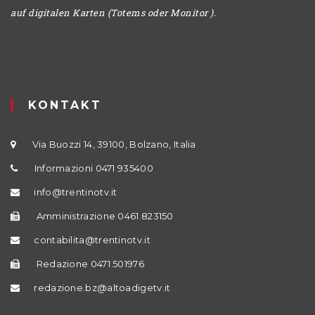
auf digitalen Karten (Totems oder Monitor ).
KONTAKT
Via Buozzi 14, 39100, Bolzano, Italia
Informazioni 0471 935400
info@trentinotv.it
Amministrazione 0461 823150
contabilita@trentinotv.it
Redazione 0471 501976
redazione.bz@altoadigetv.it