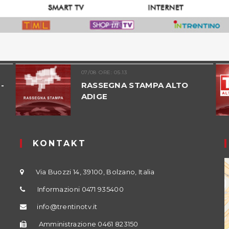
07/08 ORE: 05.13
-
RASSEGNA STAMPA ALTO
ADIGE
KONTAKT
Via Buozzi 14, 39100, Bolzano, Italia
Informazioni 0471 935400
info@trentinotv.it
Amministrazione 0461 823150