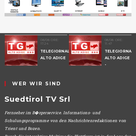
08/08 ORE:
08/08 ORE:
17.24
11.47
TELEGIORNALE
TELEGIORNAL
ALTO ADIGE
ALTO ADIGE
E
-
POMERIGGIO
WER WIR SIND
Suedtirol TV Srl
Fernseher im B�rgerservice. Informations- und
Schulungsprogramme von den Nachrichtenredaktionen von
Trient und Bozen.