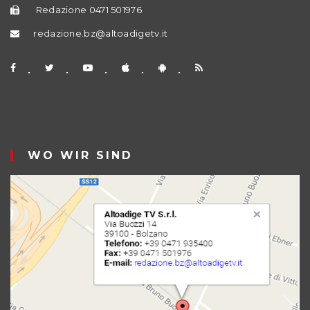
Redazione 0471 501976
redazione.bz@altoadigetv.it
WO WIR SIND