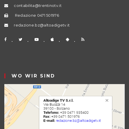
contabilita@trentinotv.it
Redazione 0471 501976
redazione.bz@altoadigetv.it
WO WIR SIND