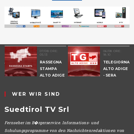
07/08 ORE:
06/08 ORE:
05.13
18.10
NALE
RASSEGNA
TELEGIORNAL
E
STAMPA
ALTO ADIGE
ALTO ADIGE
- SERA
IO
WER WIR SIND
Suedtirol TV Srl
Fernseher im B�rgerservice. Informations- und
Schulungsprogramme von den Nachrichtenredaktionen von