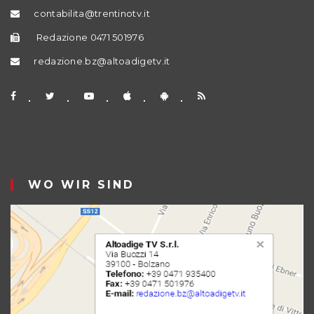
contabilita@trentinotv.it
Redazione 0471 501976
redazione.bz@altoadigetv.it
WO WIR SIND