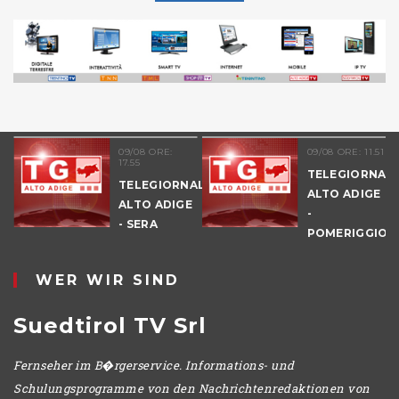
09/08 ORE:
09/08 ORE: 11.51
17.55
TELEGIORNAL
TELEGIORNALE
ALTO ADIGE
ALTO ADIGE
-
E
- SERA
POMERIGGIO
WER WIR SIND
Suedtirol TV Srl
Fernseher im B�rgerservice. Informations- und
Schulungsprogramme von den Nachrichtenredaktionen von