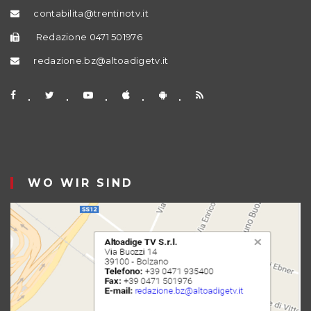
contabilita@trentinotv.it
Redazione 0471 501976
redazione.bz@altoadigetv.it
WO WIR SIND