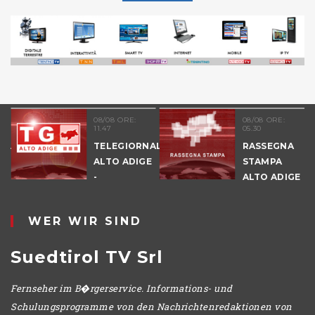
08/08 ORE:
08/08 ORE:
11.47
05.30
NALE
TELEGIORNALE
RASSEGNA
E
ALTO ADIGE
STAMPA
-
ALTO ADIGE
POMERIGGIO
WER WIR SIND
Suedtirol TV Srl
Fernseher im B�rgerservice. Informations- und
Schulungsprogramme von den Nachrichtenredaktionen von