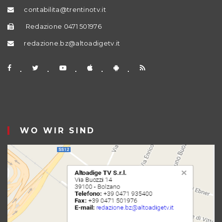
contabilita@trentinotv.it
Redazione 0471 501976
redazione.bz@altoadigetv.it
WO WIR SIND