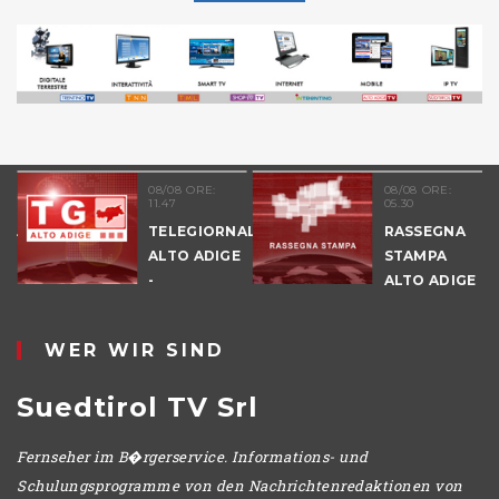
08/08 ORE:
08/08 ORE:
11.47
05.30
NALE
TELEGIORNALE
RASSEGNA
E
ALTO ADIGE
STAMPA
-
ALTO ADIGE
POMERIGGIO
WER WIR SIND
Suedtirol TV Srl
Fernseher im B�rgerservice. Informations- und
Schulungsprogramme von den Nachrichtenredaktionen von