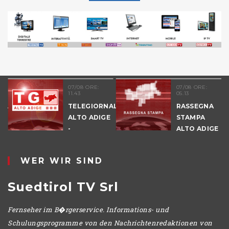
07/08 ORE:
07/08 ORE:
11.43
05.13
NALE
TELEGIORNALE
RASSEGNA
E
ALTO ADIGE
STAMPA
-
ALTO ADIGE
POMERIGGIO
WER WIR SIND
Suedtirol TV Srl
Fernseher im B�rgerservice. Informations- und
Schulungsprogramme von den Nachrichtenredaktionen von