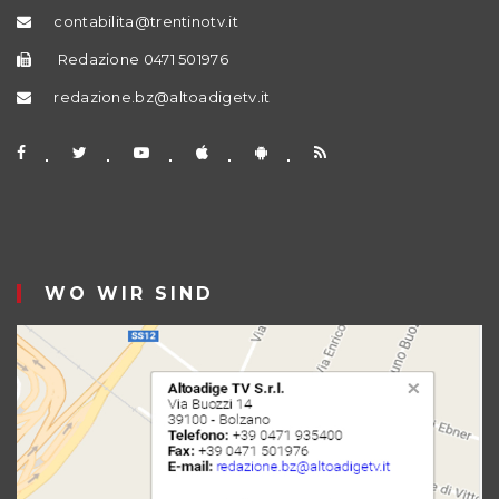
contabilita@trentinotv.it
Redazione 0471 501976
redazione.bz@altoadigetv.it
WO WIR SIND