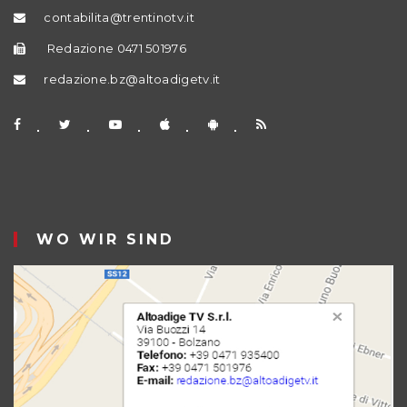
contabilita@trentinotv.it
Redazione 0471 501976
redazione.bz@altoadigetv.it
WO WIR SIND