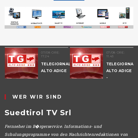
07/08 ORE:
07/08 ORE:
17.24
11.43
TELEGIORNALE
TELEGIORNAL
ALTO ADIGE
ALTO ADIGE
E
-
POMERIGGIO
WER WIR SIND
Suedtirol TV Srl
Fernseher im B�rgerservice. Informations- und
Schulungsprogramme von den Nachrichtenredaktionen von