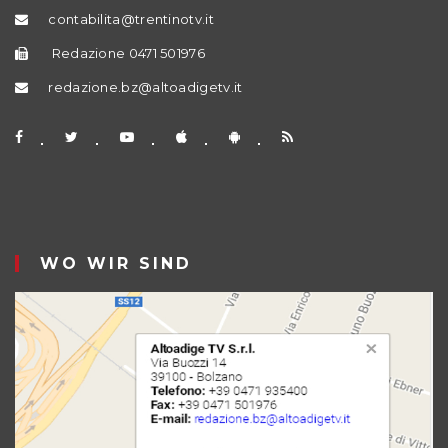
contabilita@trentinotv.it
Redazione 0471 501976
redazione.bz@altoadigetv.it
WO WIR SIND