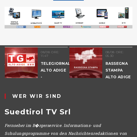
08/08 ORE:
08/08 ORE:
11.47
05.30
NALE
TELEGIORNALE
RASSEGNA
E
ALTO ADIGE
STAMPA
-
ALTO ADIGE
POMERIGGIO
WER WIR SIND
Suedtirol TV Srl
Fernseher im B�rgerservice. Informations- und
Schulungsprogramme von den Nachrichtenredaktionen von