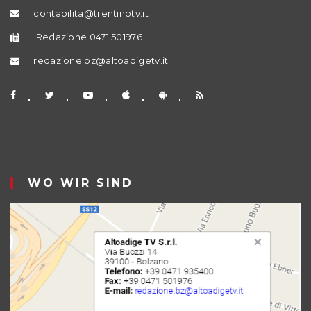
contabilita@trentinotv.it
Redazione 0471 501976
redazione.bz@altoadigetv.it
WO WIR SIND