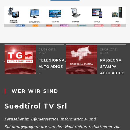
08/08 ORE:
08/08 ORE:
11.47
05.30
NALE
TELEGIORNALE
RASSEGNA
E
ALTO ADIGE
STAMPA
-
ALTO ADIGE
POMERIGGIO
WER WIR SIND
Suedtirol TV Srl
Fernseher im B�rgerservice. Informations- und
Schulungsprogramme von den Nachrichtenredaktionen von