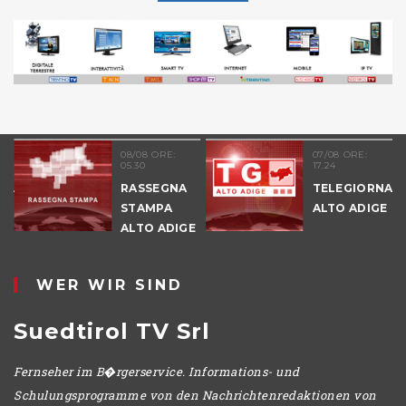
08/08 ORE:
07/08 ORE:
05.30
17.24
NALE
RASSEGNA
TELEGIORNAL
E
STAMPA
ALTO ADIGE
ALTO ADIGE
IO
WER WIR SIND
Suedtirol TV Srl
Fernseher im B�rgerservice. Informations- und
Schulungsprogramme von den Nachrichtenredaktionen von