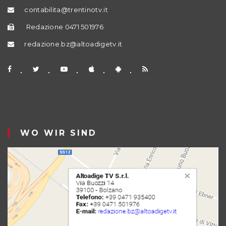
contabilita@trentinotv.it
Redazione 0471 501976
redazione.bz@altoadigetv.it
WO WIR SIND