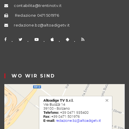
contabilita@trentinotv.it
Redazione 0471 501976
redazione.bz@altoadigetv.it
WO WIR SIND