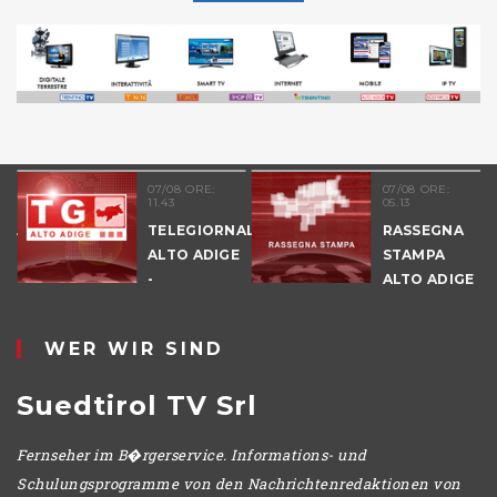
07/08 ORE:
07/08 ORE:
11.43
05.13
NALE
TELEGIORNALE
RASSEGNA
E
ALTO ADIGE
STAMPA
-
ALTO ADIGE
POMERIGGIO
WER WIR SIND
Suedtirol TV Srl
Fernseher im B�rgerservice. Informations- und
Schulungsprogramme von den Nachrichtenredaktionen von