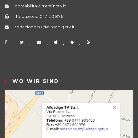
contabilita@trentinotv.it
Redazione 0471 501976
redazione.bz@altoadigetv.it
WO WIR SIND