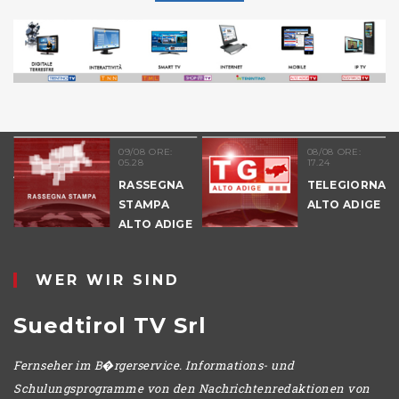
51
09/08 ORE:
08/08 ORE:
05.28
17.24
NALE
RASSEGNA
TELEGIORNAL
E
STAMPA
ALTO ADIGE
ALTO ADIGE
IO
WER WIR SIND
Suedtirol TV Srl
Fernseher im B�rgerservice. Informations- und
Schulungsprogramme von den Nachrichtenredaktionen von