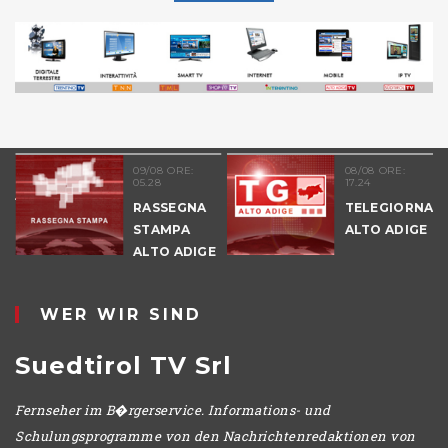
51
09/08 ORE:
08/08 ORE:
05.28
17.24
NALE
RASSEGNA
TELEGIORNAL
E
STAMPA
ALTO ADIGE
ALTO ADIGE
IO
WER WIR SIND
Suedtirol TV Srl
Fernseher im B�rgerservice. Informations- und
Schulungsprogramme von den Nachrichtenredaktionen von