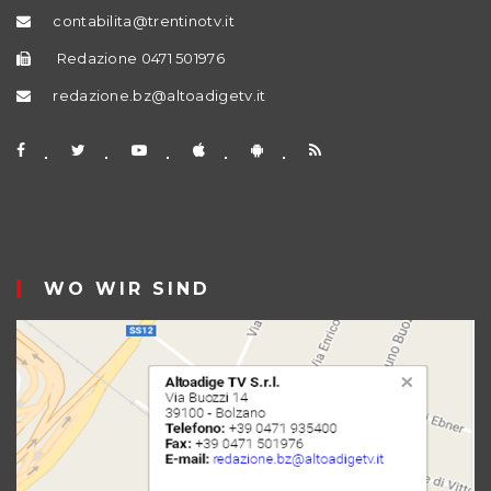
contabilita@trentinotv.it
Redazione 0471 501976
redazione.bz@altoadigetv.it
WO WIR SIND