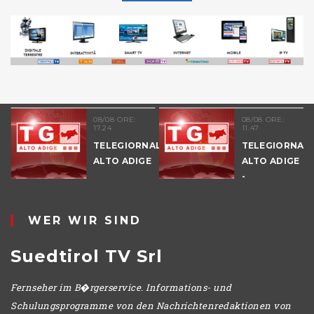
08/08 ORE:
08/08 ORE:
17.24
11.47
TELEGIORNALE
TELEGIORNAL
ALTO ADIGE
ALTO ADIGE
E
-
POMERIGGIO
WER WIR SIND
Suedtirol TV Srl
Fernseher im B�rgerservice. Informations- und
Schulungsprogramme von den Nachrichtenredaktionen von