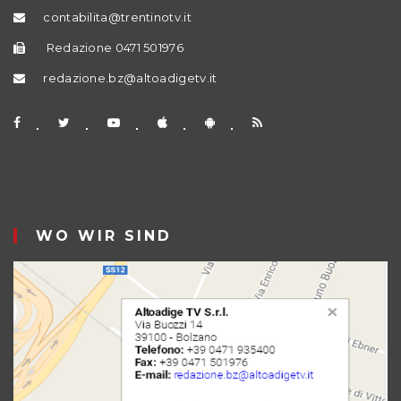
contabilita@trentinotv.it
Redazione 0471 501976
redazione.bz@altoadigetv.it
WO WIR SIND