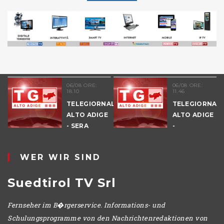
06/08 ORE:
06/08 ORE:
18.10
11.46
TELEGIORNALE
TELEGIORNAL
ALTO ADIGE
ALTO ADIGE
E
- SERA
-
POMERIGGIO
WER WIR SIND
Suedtirol TV Srl
Fernseher im B�rgerservice. Informations- und
Schulungsprogramme von den Nachrichtenredaktionen von