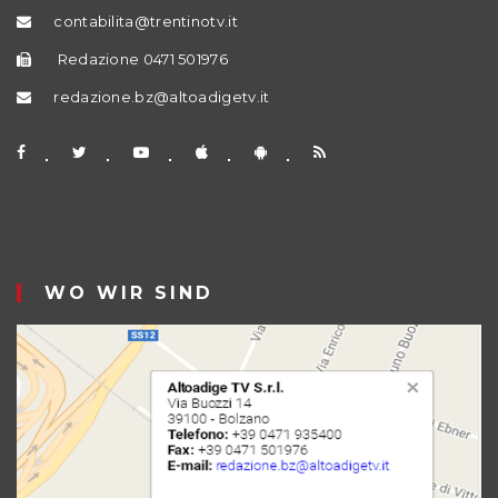
contabilita@trentinotv.it
Redazione 0471 501976
redazione.bz@altoadigetv.it
WO WIR SIND