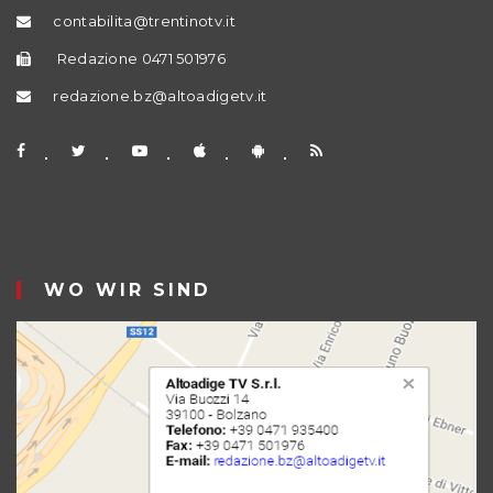
contabilita@trentinotv.it
Redazione 0471 501976
redazione.bz@altoadigetv.it
WO WIR SIND