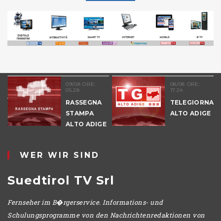
51
09/08 ORE:
08/08 ORE:
05.28
17.24
NALE
RASSEGNA
TELEGIORNAL
E
STAMPA
ALTO ADIGE
ALTO ADIGE
IO
WER WIR SIND
Suedtirol TV Srl
Fernseher im B�rgerservice. Informations- und
Schulungsprogramme von den Nachrichtenredaktionen von